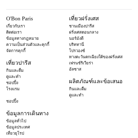
O'Bon Paris
เที่ยวฝรั่งเศส
เกี่ยวกับเรา
ชานเมืองปารีส
ติดต่อเรา
ฝรั่งเศสตอนกลาง
ข้อมูลทางกฎหมาย
นอร์มังดี
ความเป็นส่วนตัวและคุกกี้
บริททานี่
จัดการคุกกี้
โปรวองซ์
ทางตะวันตกเฉียงใต้ของฝรั่งเศส
เที่ยวปารีส
เฟรนช์ริเวียร่า
อัลซาส
กินและดื่ม
ดูและทำ
ผลิตภัณฑ์และข้อเสนอ
ชอปปิ้ง
โรงแรม
กินและดื่ม
ดูและทำ
ชอปปิ้ง
ข้อมูลการเดินทาง
ข้อมูลทั่วไป
ข้อมูลประเทศ
เที่ยวยุโรป