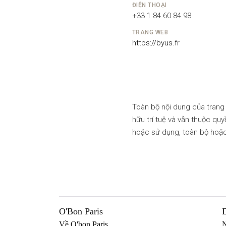
ĐIỆN THOẠI
+33 1 84 60 84 98
TRANG WEB
https://byus.fr
Toàn bộ nội dung của trang web này (văn bản, hình ảnh, hình minh họa, logo và các yếu tố đồ họa) được bảo vệ bởi luật sở
hữu trí tuệ và vẫn thuộc q
hoặc sử dụng, toàn bộ hoặ
O'Bon Paris
Về O'bon Paris
N