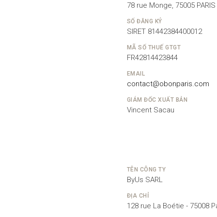
78 rue Monge, 75005 PARIS
SỐ ĐĂNG KÝ
SIRET 81442384400012
MÃ SỐ THUẾ GTGT
FR42814423844
EMAIL
contact@obonparis.com
GIÁM ĐỐC XUẤT BẢN
Vincent Sacau
TÊN CÔNG TY
ByUs SARL
ĐỊA CHỈ
128 rue La Boétie - 75008 P