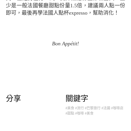
少是一般法國餐廳甜點份量1.5倍，建議兩人點一份
即可，最後再學法國人點杯expresso，幫助消化！
Bon Appétit!
分享
關鍵字
#美食
#流行
#巴黎旅行
#法國
#咖啡店
#甜點
#咖啡
#美食