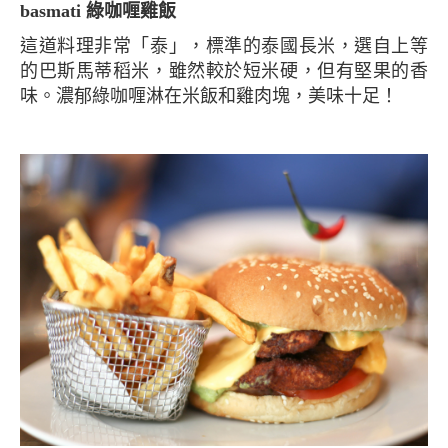
basmati 綠咖喱雞飯
這道料理非常「泰」，標準的泰國長米，選自上等
的巴斯馬蒂稻米，雖然較於短米硬，但有堅果的香
味。濃郁綠咖喱淋在米飯和雞肉塊，美味十足！