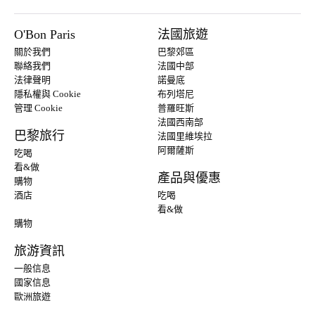
O'Bon Paris
法國旅遊
關於我們
巴黎郊區
聯絡我們
法國中部
法律聲明
諾曼底
隱私權與 Cookie
布列塔尼
管理 Cookie
普羅旺斯
法國西南部
巴黎旅行
法國里維埃拉
阿爾薩斯
吃喝
看&做
產品與優惠
購物
酒店
吃喝
看&做
購物
旅游資訊
一般信息
國家信息
歐洲旅遊