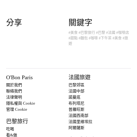
分享
關鍵字
#美食
#巴黎旅行
#巴黎
#法國
#咖啡店
#甜點
#麵包
#咖啡
#下午茶
#美食
#旅
遊
O'Bon Paris
法國旅遊
關於我們
巴黎郊區
聯絡我們
法國中部
法律聲明
諾曼底
隱私權與 Cookie
布列塔尼
管理 Cookie
普羅旺斯
法國西南部
巴黎旅行
法國里維埃拉
阿爾薩斯
吃喝
看&做