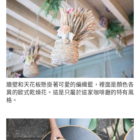
牆壁和天花板懸掛著可愛的編織籃，裡面是顏色各
異的歐式乾燥花。這是只屬於這家咖啡廳的特有風
格。