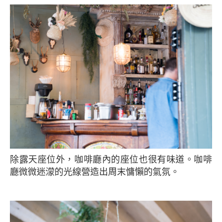
除露天座位外，咖啡廳內的座位也很有味道。咖啡
廳微微迷濛的光線營造出周末慵懶的氣氛。