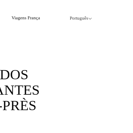
Viagens França
Português
ANTES
-PRÈS