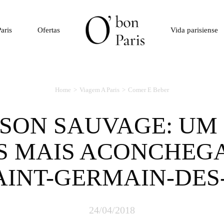
aris
Ofertas
Vida parisiense
Home
Viagem A Paris
Comer E Beber
S MAIS ACONCHEG
AINT-GERMAIN-DES
24/04/2018