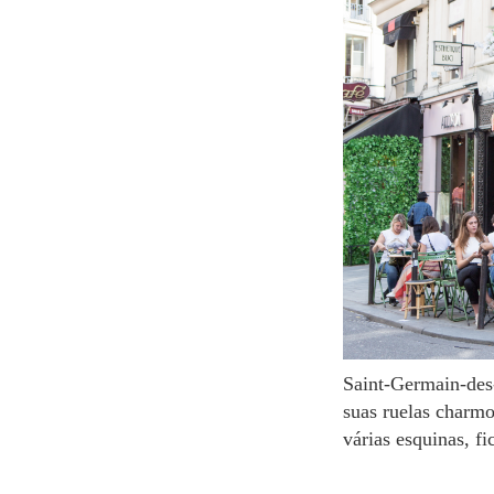
Saint-Germain-des-Près é um bairro localizado no sexto arrondissement de Paris. É conhecido por
suas ruelas charmo
várias esquinas, f