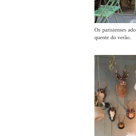
Os parisienses adoram sentar nas mesas que ficam na parte de fora do café para aproveitar a brisa
quente do verão.