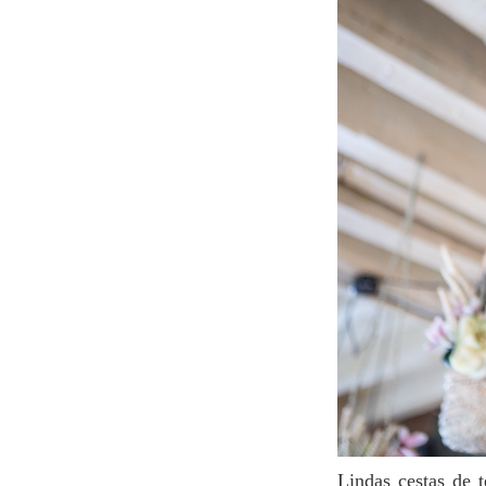
Lindas cestas de tecido decoram as paredes e o teto, cada uma adornada com flores coloridas e