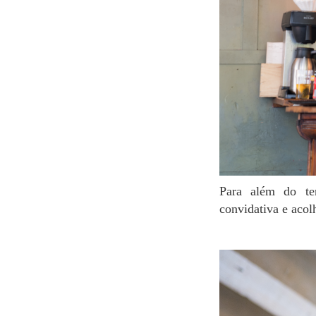
Para além do terraço, o interior é luminoso e acolhedor, proporcionando uma atmosfera
convidativa e acol