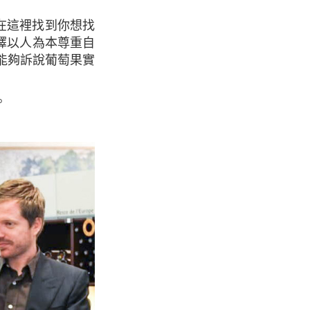
可以在這裡找到你想找
優先選擇以人為本尊重自
能夠訴說葡萄果實
。