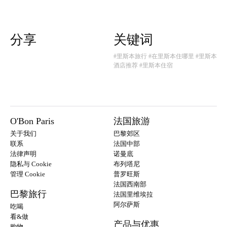
分享
关键词
#里斯本旅行
#在里斯本住哪里
#里斯本
酒店推荐
#里斯本住宿
O'Bon Paris
法国旅游
关于我们
巴黎郊区
联系
法国中部
法律声明
诺曼底
隐私与 Cookie
布列塔尼
管理 Cookie
普罗旺斯
法国西南部
巴黎旅行
法国里维埃拉
阿尔萨斯
吃喝
看&做
产品与优惠
购物