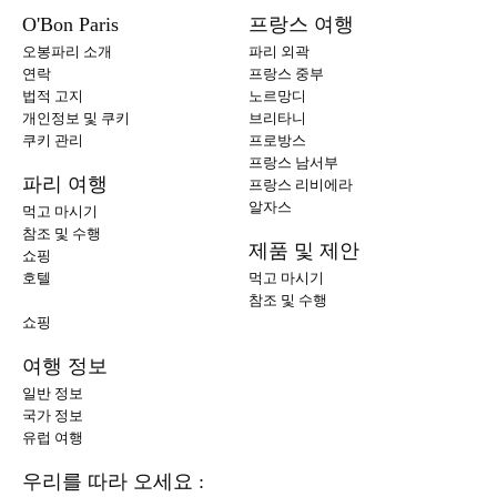
O'Bon Paris
프랑스 여행
오봉파리 소개
파리 외곽
연락
프랑스 중부
법적 고지
노르망디
개인정보 및 쿠키
브리타니
쿠키 관리
프로방스
프랑스 남서부
파리 여행
프랑스 리비에라
알자스
먹고 마시기
참조 및 수행
제품 및 제안
쇼핑
호텔
먹고 마시기
참조 및 수행
쇼핑
여행 정보
일반 정보
국가 정보
유럽 여행
우리를 따라 오세요 :