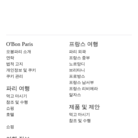
O'Bon Paris
프랑스 여행
오봉파리 소개
파리 외곽
연락
프랑스 중부
법적 고지
노르망디
개인정보 및 쿠키
브리타니
쿠키 관리
프로방스
프랑스 남서부
파리 여행
프랑스 리비에라
알자스
먹고 마시기
참조 및 수행
제품 및 제안
쇼핑
호텔
먹고 마시기
참조 및 수행
쇼핑