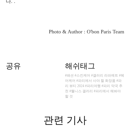
다. .
Photo & Author : O'bon Paris Team
공유
해쉬태그
#패션
#스킨케어
#갤러리 라파예트
#헤
어케어
#파리에서 사야 할 화장품
#파
리 뷰티 2024
#파리여행
#파리 약국 추
천
#웰니스 갤러리
#파리에서 해봐야
할 것
관련 기사