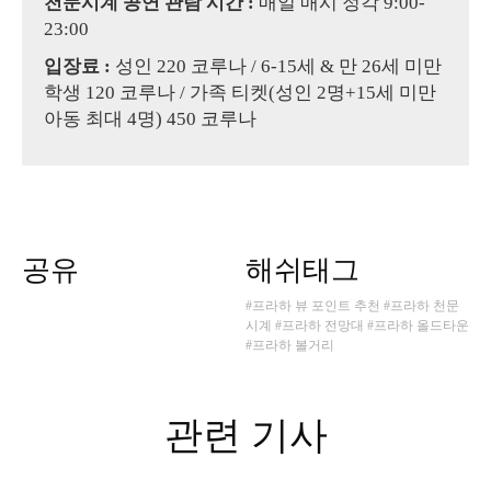
천문시계 공연 관람 시간 :
매일 매시 정각 9:00-
23:00
입장료 :
성인 220 코루나 / 6-15세 & 만 26세 미만
학생 120 코루나 / 가족 티켓(성인 2명+15세 미만
아동 최대 4명) 450 코루나
공유
해쉬태그
#프라하 뷰 포인트 추천
#프라하 천문
시계
#프라하 전망대
#프라하 올드타운
#프라하 볼거리
관련 기사