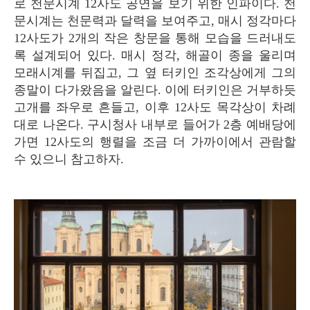
로 천문시계 12사도 공연을 보기 위한 인파이다. 천
문시계는 천문력과 달력을 보여주고, 매시 정각마다
12사도가 2개의 작은 창문을 통해 모습을 드러내도
록 설계되어 있다. 매시 정각, 해골이 종을 울리며
모래시계를 뒤집고, 그 옆 터키인 조각상에게 그의
종말이 다가왔음을 알린다. 이에 터키인은 거부하듯
고개를 좌우로 흔들고, 이후 12사도 목각상이 차례
대로 나온다. 구시청사 내부로 들어가 2층 예배당에
가면 12사도의 행렬을 조금 더 가까이에서 관람할
수 있으니 참고하자.