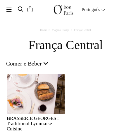
Toggle navigation
Português
Home
Viagens França
França Central
França Central
Comer e Beber
BRASSERIE GEORGES :
Traditional Lyonnaise
Cuisine