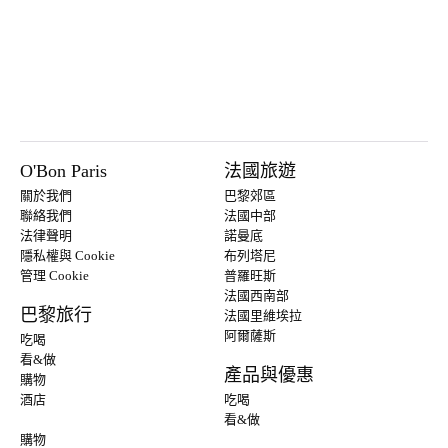
O'Bon Paris
法國旅遊
關於我們
巴黎郊區
聯絡我們
法國中部
法律聲明
諾曼底
隱私權與 Cookie
布列塔尼
管理 Cookie
普羅旺斯
法國西南部
巴黎旅行
法國里維埃拉
阿爾薩斯
吃喝
看&做
產品與優惠
購物
酒店
吃喝
看&做
購物