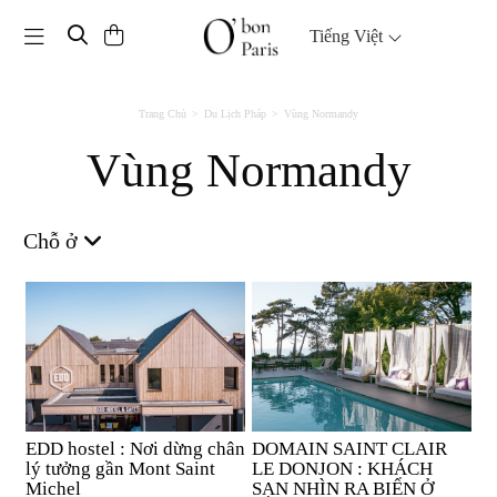
Toggle navigation
Tiếng Việt
Trang Chủ
Du Lịch Pháp
Vùng Normandy
Vùng Normandy
Chỗ ở
EDD hostel : Nơi dừng chân
DOMAIN SAINT CLAIR
lý tưởng gần Mont Saint
LE DONJON : KHÁCH
Michel
SẠN NHÌN RA BIỂN Ở