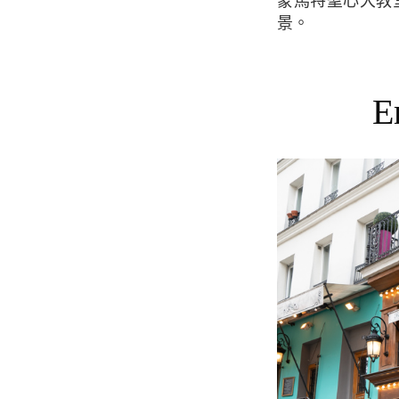
蒙馬特聖心大教
景。