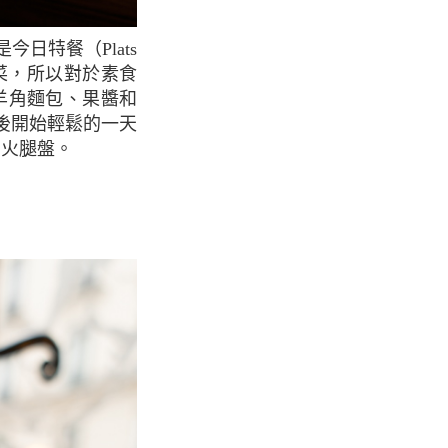
素菜，所以對於素食
羊角麵包、果醬和
後開始輕鬆的一天
和火腿盤。