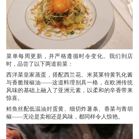
菜单每周更新，并严格遵循时令变化。我们到店
时，品尝了以下两道前菜：
西洋菜皇家蒸蛋，搭配西兰花、米莫莱特黄乳化酱
与香脆辣椒油——这道料理别具一格，在欧洲传统
风味的基础上融入了亚洲元素，以柔和的辛香带来
惊喜。
鳕鱼丝配低温油封蛋黄、细切炸薯条、香菜与青胡
椒——无论是卖相还是风味，都同样令人惊艳。