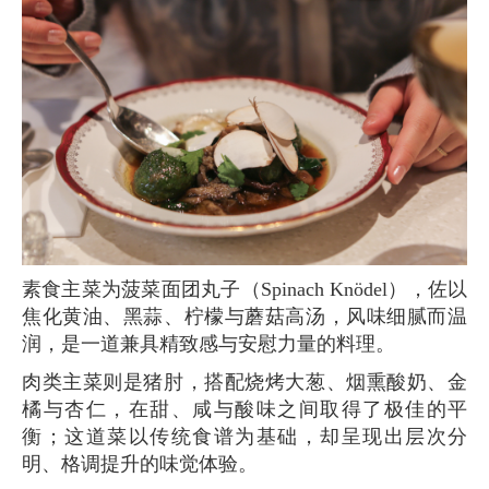
素食主菜为菠菜面团丸子（Spinach Knödel），佐以
焦化黄油、黑蒜、柠檬与蘑菇高汤，风味细腻而温
润，是一道兼具精致感与安慰力量的料理。
肉类主菜则是猪肘，搭配烧烤大葱、烟熏酸奶、金
橘与杏仁，在甜、咸与酸味之间取得了极佳的平
衡；这道菜以传统食谱为基础，却呈现出层次分
明、格调提升的味觉体验。