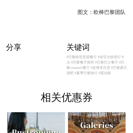
图文：欧棒巴黎团队
分享
关键词
#巴黎铁塔景观餐厅
#埃菲尔铁塔打卡
点
#巴黎餐厅推荐
#巴黎巴士餐厅
#巴
黎creatures餐厅
#老佛爷百货
#巴黎露天
酒吧
#夏季巴黎旅行
#观光船
相关优惠券