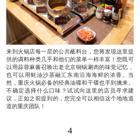
来到火锅店每一层的公共蘸料台，您将发现这里提
供的调料种类几乎和他们的菜单一样丰富！您既可
以用蒜蓉麻酱召唤出老北京铜锅涮肉的味觉记忆，
也可以用蚝油沙茶融汇东南沿海海鲜的浓香。当
然，重庆火锅必备的经典油碟和干碟也手到擒来。
不确定选择什么口味？试试向这里的店员寻求建
议，正如之前提到的，您完全可以相信这个地地道
道的重庆团队！
4