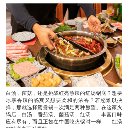
白汤，菌菇，还是挑战红亮热辣的红汤锅底？想要
尽享香辣的畅爽又想要柔和的浓香？若您难以抉
择，那就选择鸳鸯锅一次满足两种愿望。在这家火
锅店，白汤，番茄汤、菌菇汤、红汤……丰富口味
应有尽有，而且正如在中国吃火锅时一样——红汤