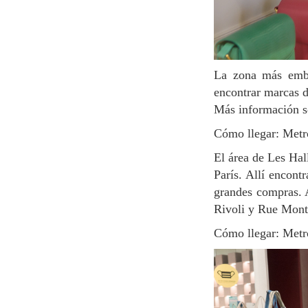
La zona más emblemática y ecléctica para ir de compras en París es Le Marais. Allí puedes
encontrar marcas d
Más información 
Cómo llegar: Metr
El área de Les Halles es un gran centro comercial subterráneo que solía ser el mercado principal de
París. Allí encon
grandes compras. A
Rivoli y Rue Mont
Cómo llegar: Metr