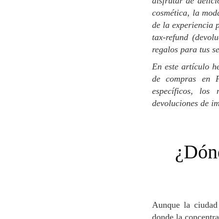
disfrutar de delic
cosmética, la moda
de la experiencia 
tax-refund (devol
regalos para tus s
En este artículo hemos reunido toda la información útil que necesitas para disfrutar de tu tiempo
de compras en Pa
específicos, los
devoluciones de im
¿Dónde comprar en París? Las mejores
Aunque la ciudad está repleta de boutiques y tiendas fabulosas, hay algunas zonas específicas
donde la concentra