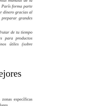
pital mundial de la
n París forma parte
r dinero gracias al
a preparar grandes
es para productos
nos útiles (sobre
lares.