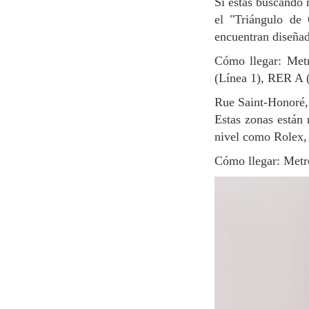
Si estás buscando marcas de lujo y diseñadores, hay muchas tiendas cerca de los Campos Elíseos y
el "Triángulo de
encuentran diseña
Cómo llegar: Metro Alma-Marceau (Línea 9), Franklin D. Roosevelt (Líneas 1 y 9), George V
(Línea 1), RER A (
Rue Saint-Honoré
Estas zonas están r
nivel como Rolex,
Cómo llegar: Metr