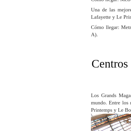
Una de las mejores zonas para ir de compras gracias a los grandes almacenes, como Galeries
Lafayette y Le Pri
Cómo llegar: Metro Havre-Caumartin (Líneas 3 o 9), Opéra (Líneas 3, 7, 8), RER Auber (Línea
A).
Centros comerciales y grandes almacenes de
Los Grands Magasins de París son históricos y fueron de los primeros grandes almacenes del
mundo. Entre los 
Printemps y Le B