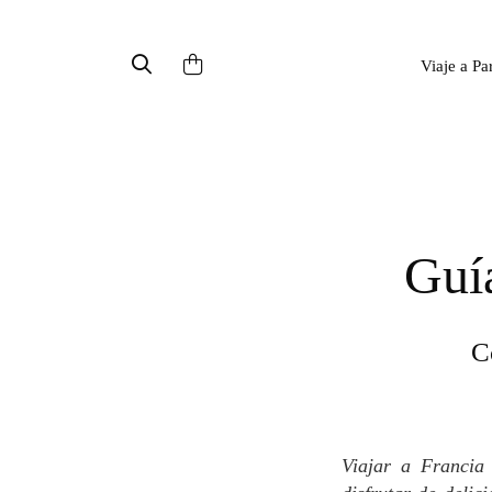
Viaje a Pa
Gu
Viajar a Francia y, en especial, a París, no solo se trata de descubrir paisajes increíbles y