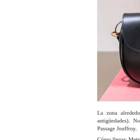
La zona alrededo
antigüedades). No
Passage Jouffroy.
Cómo llegar: Met