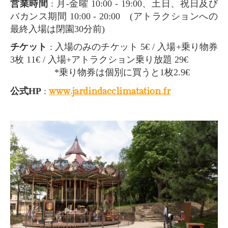
営業時間
: 月-金曜 10:00 - 19:00、土日、祝日及び
バカンス期間 10:00 - 20:00 (アトラクションへの
最終入場は閉園30分前)
チケット
: 入場のみのチケット 5€ / 入場+乗り物券
3枚 11€ / 入場+アトラクション乗り放題 29€
*乗り物券は個別に買うと1枚2.9€
www.jardindacclimatation.fr
公式HP
: