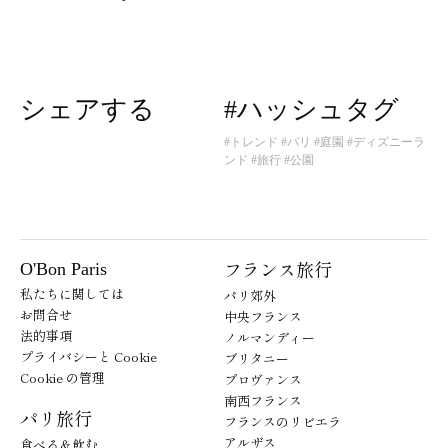
シェアする
#ハッシュタグ
#トレンド
#パリ
#庭園
#ディズニーラ
ンド
#旅行
#公園
フランス旅行
O'Bon Paris
私たちに関しては
パリ郊外
お問合せ
中央フランス
法的事項
ノルマンディー
プライバシーと Cookie
ブリタニー
Cookie の管理
プロヴァンス
南西フランス
パリ旅行
フランスのリビエラ
アルザス
食べる＆飲む