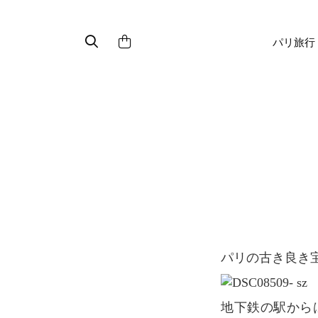
パリ旅行
パリの古き良き宝物
地下鉄の駅からはインデックスに沿って徒10分もかからず野外に並ぶ蚤の市に到着しま