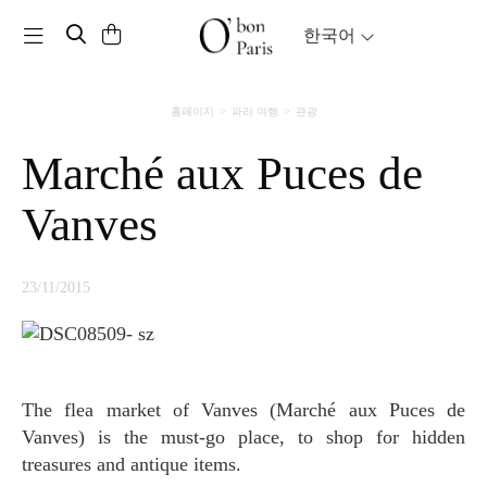
Toggle navigation
한국어
홈페이지
파리 여행
관광
Marché aux Puces de
Vanves
23/11/2015
The flea market of Vanves (Marché aux Puces de
Vanves) is the must-go place, to shop for hidden
treasures and antique items.