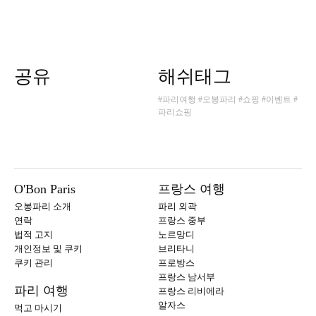
공유
해쉬태그
#파리여행
#오봉파리
#쇼핑
#이벤트
#
파리쇼핑
O'Bon Paris
프랑스 여행
오봉파리 소개
파리 외곽
연락
프랑스 중부
법적 고지
노르망디
개인정보 및 쿠키
브리타니
쿠키 관리
프로방스
프랑스 남서부
파리 여행
프랑스 리비에라
알자스
먹고 마시기