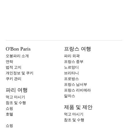
O'Bon Paris
프랑스 여행
오봉파리 소개
파리 외곽
연락
프랑스 중부
법적 고지
노르망디
개인정보 및 쿠키
브리타니
쿠키 관리
프로방스
프랑스 남서부
파리 여행
프랑스 리비에라
알자스
먹고 마시기
참조 및 수행
제품 및 제안
쇼핑
호텔
먹고 마시기
참조 및 수행
쇼핑