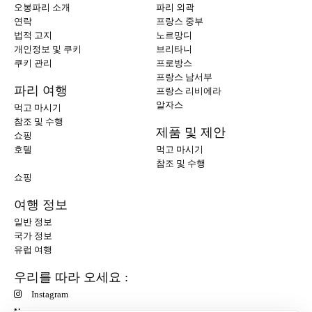
오봉파리 소개
파리 외곽
연락
프랑스 중부
법적 고지
노르망디
개인정보 및 쿠키
브리타니
쿠키 관리
프로방스
프랑스 남서부
파리 여행
프랑스 리비에라
알자스
먹고 마시기
참조 및 수행
제품 및 제안
쇼핑
호텔
먹고 마시기
참조 및 수행
쇼핑
여행 정보
일반 정보
국가 정보
유럽 여행
우리를 따라 오세요 :
Instagram