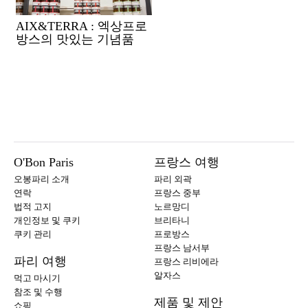
AIX&TERRA : 엑상프로
방스의 맛있는 기념품
O'Bon Paris
프랑스 여행
오봉파리 소개
파리 외곽
연락
프랑스 중부
법적 고지
노르망디
개인정보 및 쿠키
브리타니
쿠키 관리
프로방스
프랑스 남서부
파리 여행
프랑스 리비에라
알자스
먹고 마시기
참조 및 수행
제품 및 제안
쇼핑