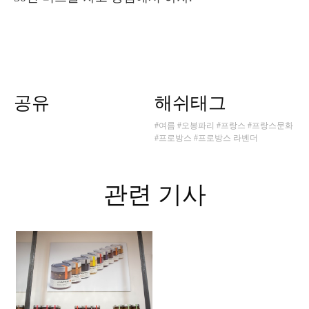
공유
해쉬태그
#여름
#오봉파리
#프랑스
#프랑스문화
#프로방스
#프로방스 라벤더
관련 기사