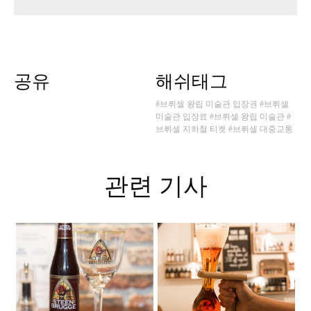
공유
해쉬태그
#브뤼셀 왕립 미술관 입장권
#브뤼셀
미술관 입장료
#브뤼셀 왕립 미술관
#
브뤼셀 지하철 티켓
#브뤼셀 대중교통
관련 기사