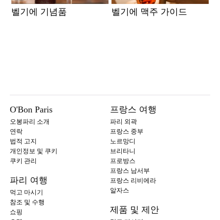
벨기에 기념품
벨기에 맥주 가이드
O'Bon Paris
프랑스 여행
오봉파리 소개
파리 외곽
연락
프랑스 중부
법적 고지
노르망디
개인정보 및 쿠키
브리타니
쿠키 관리
프로방스
프랑스 남서부
파리 여행
프랑스 리비에라
알자스
먹고 마시기
참조 및 수행
제품 및 제안
쇼핑