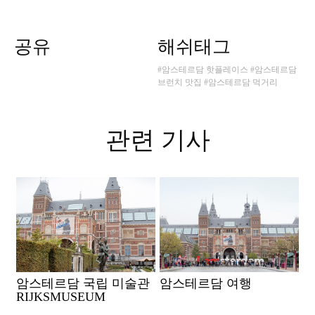
공유
해쉬태그
#암스테르담 핫플레이스
#암스테르담
브런치 맛집
#암스테르담 먹거리
관련 기사
암스테르담 국립 미술관
암스테르담 여행
RIJKSMUSEUM