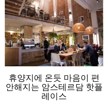
휴양지에 온듯 마음이 편
안해지는 암스테르담 핫플
레이스