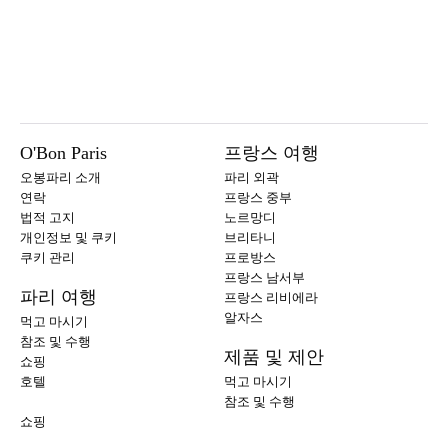
O'Bon Paris
프랑스 여행
오봉파리 소개
파리 외곽
연락
프랑스 중부
법적 고지
노르망디
개인정보 및 쿠키
브리타니
쿠키 관리
프로방스
프랑스 남서부
파리 여행
프랑스 리비에라
알자스
먹고 마시기
참조 및 수행
제품 및 제안
쇼핑
호텔
먹고 마시기
참조 및 수행
쇼핑