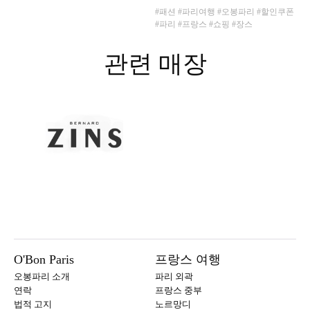
#패션
#파리여행
#오봉파리
#할인쿠폰
#파리
#프랑스
#쇼핑
#장스
관련 매장
O'Bon Paris
프랑스 여행
오봉파리 소개
파리 외곽
연락
프랑스 중부
법적 고지
노르망디