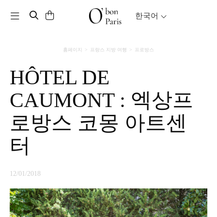
Toggle navigation
한국어
홈페이지
프랑스 지방 여행
프로방스
HÔTEL DE
CAUMONT : 엑상프
로방스 코몽 아트센
터
12/01/2018