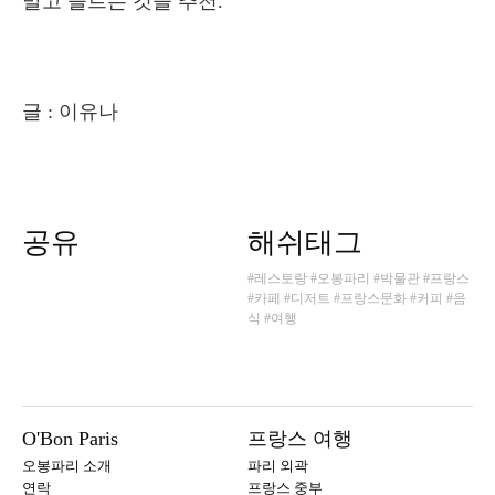
말고 들르는 것을 추천.
글 : 이유나
공유
해쉬태그
#레스토랑
#오봉파리
#박물관
#프랑스
#카페
#디저트
#프랑스문화
#커피
#음
식
#여행
O'Bon Paris
프랑스 여행
오봉파리 소개
파리 외곽
연락
프랑스 중부