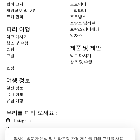
법적 고지
노르망디
개인정보 및 쿠키
브리타니
쿠키 관리
프로방스
프랑스 남서부
파리 여행
프랑스 리비에라
알자스
먹고 마시기
참조 및 수행
제품 및 제안
쇼핑
호텔
먹고 마시기
참조 및 수행
쇼핑
여행 정보
일반 정보
국가 정보
유럽 여행
우리를 따라 오세요 :
Instagram
N
당사는 방문자 분석 및 브라우징 환경 개선을 위해 쿠키를 사용