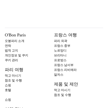
O'Bon Paris
프랑스 여행
오봉파리 소개
파리 외곽
연락
프랑스 중부
법적 고지
노르망디
개인정보 및 쿠키
브리타니
쿠키 관리
프로방스
프랑스 남서부
파리 여행
프랑스 리비에라
알자스
먹고 마시기
참조 및 수행
제품 및 제안
쇼핑
호텔
먹고 마시기
참조 및 수행
쇼핑