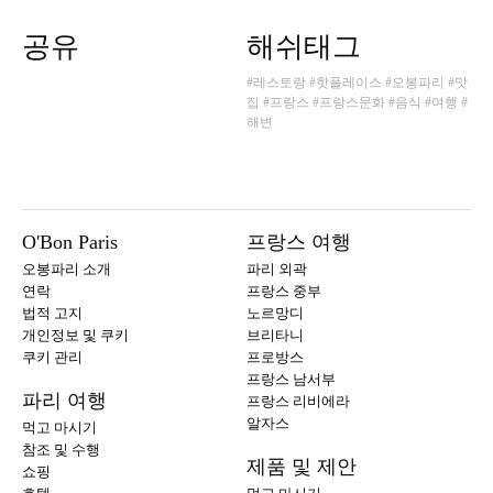
공유
해쉬태그
#레스토랑
#핫플레이스
#오봉파리
#맛
집
#프랑스
#프랑스문화
#음식
#여행
#
해변
O'Bon Paris
프랑스 여행
오봉파리 소개
파리 외곽
연락
프랑스 중부
법적 고지
노르망디
개인정보 및 쿠키
브리타니
쿠키 관리
프로방스
프랑스 남서부
파리 여행
프랑스 리비에라
알자스
먹고 마시기
참조 및 수행
제품 및 제안
쇼핑