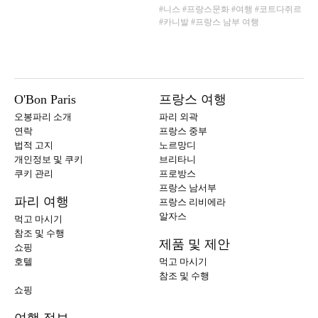
#니스
#프랑스문화
#여행
#코트다쥐르
#카니발
#프랑스 남부 여행
O'Bon Paris
프랑스 여행
오봉파리 소개
파리 외곽
연락
프랑스 중부
법적 고지
노르망디
개인정보 및 쿠키
브리타니
쿠키 관리
프로방스
프랑스 남서부
파리 여행
프랑스 리비에라
알자스
먹고 마시기
참조 및 수행
제품 및 제안
쇼핑
호텔
먹고 마시기
참조 및 수행
쇼핑