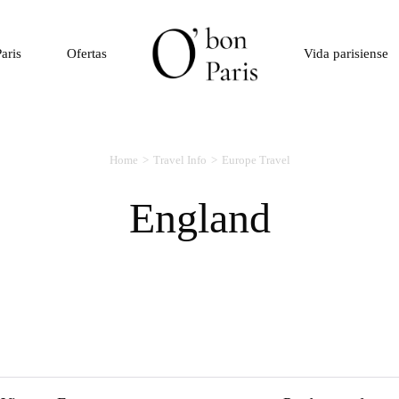
aris
Ofertas
Vida parisiense
Home
Travel Info
Europe Travel
England