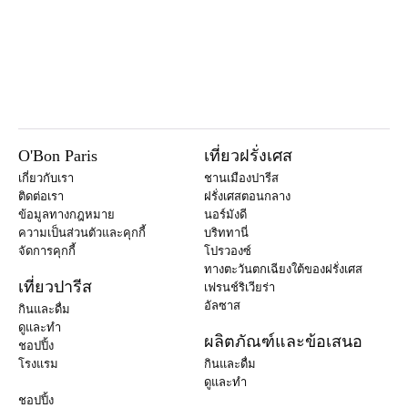
O'Bon Paris
เที่ยวฝรั่งเศส
เกี่ยวกับเรา
ชานเมืองปารีส
ติดต่อเรา
ฝรั่งเศสตอนกลาง
ข้อมูลทางกฎหมาย
นอร์มังดี
ความเป็นส่วนตัวและคุกกี้
บริททานี่
จัดการคุกกี้
โปรวองซ์
ทางตะวันตกเฉียงใต้ของฝรั่งเศส
เที่ยวปารีส
เฟรนช์ริเวียร่า
อัลซาส
กินและดื่ม
ดูและทำ
ผลิตภัณฑ์และข้อเสนอ
ชอปปิ้ง
โรงแรม
กินและดื่ม
ดูและทำ
ชอปปิ้ง