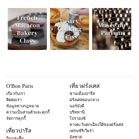
O'Bon Paris
เที่ยวฝรั่งเศส
เกี่ยวกับเรา
ชานเมืองปารีส
ติดต่อเรา
ฝรั่งเศสตอนกลาง
ข้อมูลทางกฎหมาย
นอร์มังดี
ความเป็นส่วนตัวและคุกกี้
บริททานี่
จัดการคุกกี้
โปรวองซ์
ทางตะวันตกเฉียงใต้ของฝรั่งเศส
เที่ยวปารีส
เฟรนช์ริเวียร่า
อัลซาส
กินและดื่ม