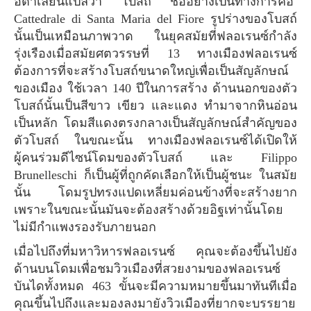
อิตาเลียนแปลว่า "โบสถ์" ชื่ออย่างเป็นทางการคือ
Cattedrale di Santa Maria del Fiore รูปร่างของโบสถ์
นั้นเป็นเหมือนภาพวาด ในยุคสมัยที่ฟลอเรนซ์กำลัง
รุ่งเรืองเมื่อสมัยศตวรรษที่ 13 ทางเมืองฟลอเรนซ์
ต้องการที่จะสร้างโบสถ์ขนาดใหญ่เพื่อเป็นสัญลักษณ์
ของเมือง ใช้เวลา 140 ปีในการสร้าง ด้านนอกของตัว
โบสถ์นั้นเป็นสีขาว เขียว และแดง ทำมาจากหินอ่อน
เป็นหลัก โดมสีแดงตรงกลางเป็นสัญลักษณ์สำคัญของ
ตัวโบสถ์ ในขณะนั้น ทางเมืองฟลอเรนซ์ได้เปิดให้
ผู้คนร่วมดีไซน์โดมของตัวโบสถ์ และ Filippo
Brunelleschi ก็เป็นผู้ที่ถูกคัดเลือกให้เป็นผู้ชนะ ในสมัย
นั้น โดมรูปทรงแปดเหลี่ยมค่อนข้างที่จะสร้างยาก
เพราะในขณะนั้นมันจะต้องสร้างด้วยอิฐเท่านั้นโดย
ไม่มีกำแพงรองรับภายนอก
เมื่อไปถึงที่มหาวิหารฟลอเรนซ์ คุณจะต้องขึ้นไปยัง
ด้านบนโดมเพื่อชมวิวเมืองที่สวยงามของฟลอเรนซ์
บันไดทั้งหมด 463 ขั้นจะมีความหมายขึ้นมาทันทีเมื่อ
คุณขึ้นไปถึงและมองลงมายังวิวเมืองที่ยากจะบรรยาย