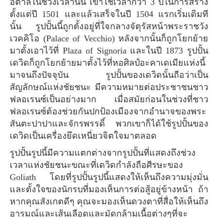
อิตาลีในช่วงเวลานั้น เขาใช้เวลากว่า 3 ปีในการสร้าง
ตั้งแต่ปี 1501 และแล้วเสร็จในปี 1504 แรกเริ่มเดิมที
นั้น รูปปั้นนี้ถูกตั้งอยู่ที่ใจกลางจัตุรัสหน้าพระราชวัง
เวคคิโอ (Palace of Vecchio) หลังจากนั้นก็ถูกโยกย้าย
มาตั้งเอาไว้ที่ Plaza of Signoria และในปี 1873 รูปปั้น
เดวิดก็ถูกโยกย้ายมาตั้งไว้ที่หอศิลป์อะคาเดเมียแห่งนี้
มาจนถึงปัจจุบัน รูปปั้นของเดวิดนั้นถือว่าเป็น
สัญลักษณ์แห่งชัยชนะ มีความหมายต่อประชาชนชาว
ฟลอเรนซ์เป็นอย่างมาก เมื่อสมัยก่อนในช่วงที่ชาว
ฟลอเรนซ์ต้องช่วยกันปกป้องเมืองจากอำนาจของพระ
สันตะปาปาและจักรพรรดิ์ พวกเขาก็ได้ใช้รูปปั้นของ
เดวิดเป็นเครื่องยึดเหนี่ยวจิตใจมาตลอด
รูปปั้นรูปนี้มีความแตกต่างจากรูปปั้นที่แสดงถึงช่วง
เวลาแห่งชัยชนะขณะที่เดวิดกำลังถือศีรษะของ
Goliath โดยที่รูปปั้นรูปนี้แสดงให้เห็นถึงความมุ่งมั่น
และตั้งใจของนักรบที่มองเห็นการต่อสู้อยู่ข้างหน้า ถ้า
หากคุณสังเกตดีๆ คุณจะมองเห็นดวงตาที่สื่อให้เห็นถึง
อารมณ์และเส้นเลือดและมัดกล้ามเนื้อต่างๆที่จะ