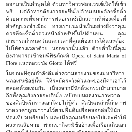
ออกมาเป็นคำพูดได้ ตัวมหาวิหารฟลอเรนซ์เปิดให้เข้า
ฟรี แต่ถ้าหากต้องการจะขึ้นไปด้านบนจะต้องซื้อตั๋ว
ด้วยความที่มหาวิหารฟลอเรนซ์เป็นสถานที่ท่องเที่ยวที่
สำคัญประจำเมือง ทางเราแนะนำเป็นอย่างยิ่งว่าคุณ
ควรที่จะซื้อตั๋วล่วงหน้าสำหรับขึ้นไปด้านบน คุณ
สามารถกำหนดวันและเวลาที่คุณต้องการได้และต้อง
ไปให้ตรงเวลาด้วย นอกจากนั้นแล้ว ด้วยตั๋วใบนี้คุณ
ยังสามารถเข้าชมพิพิธภัณฑ์ Opera of Saint Maria of
Flore และหอระฆัง Giotto ได้ฟรี
ในขณะที่คุณกำลังดื่มด่ำความสวยงามของมหาวิหาร
ฟลอเรนซ์อยู่นั้น ให้ระมัดระวังตัวและของมีค่าเอาไว้
ตลอดด้วยเช่นกัน เนื่องจากมีนักล้วงกระเป๋ามากมาย
อีกทั้งคุณยังอาจจะเดินไปเหยียบบนผลงานภาพวาด
ของศิลปินริมทางเอาโดยไม่รู้ตัว ศิลปินเหล่านี้นำภาพ
วาดราคาถูกมาวางไว้ตามพื้นดินเพื่อหลอกล่อให้นัก
ท่องเที่ยวเหยียบย่ำ และเมื่อคุณเหยียบลงไปและทำให้
ผลงานเสียหาย พวกเขาก็จะมีข้ออ้างเพื่อเรียกเก็บเอา