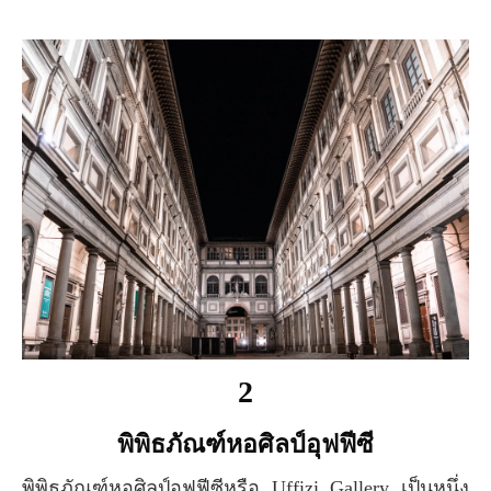
2
พิพิธภัณฑ์หอศิลป์อุฟฟีซี
พิพิธภัณฑ์หอศิลป์อุฟฟีซีหรือ Uffizi Gallery เป็นหนึ่ง