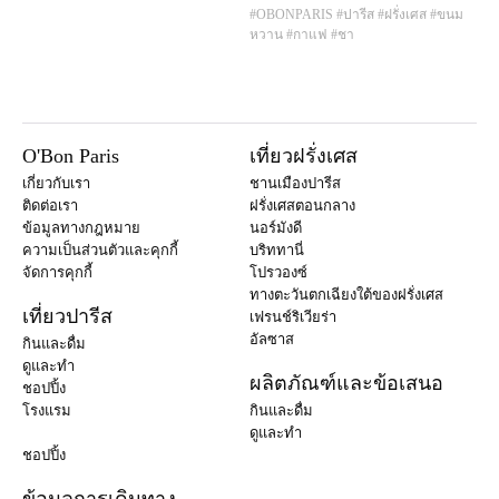
#OBONPARIS
#ปารีส
#ฝรั่งเศส
#ขนม
หวาน
#กาแฟ
#ชา
O'Bon Paris
เที่ยวฝรั่งเศส
เกี่ยวกับเรา
ชานเมืองปารีส
ติดต่อเรา
ฝรั่งเศสตอนกลาง
ข้อมูลทางกฎหมาย
นอร์มังดี
ความเป็นส่วนตัวและคุกกี้
บริททานี่
จัดการคุกกี้
โปรวองซ์
ทางตะวันตกเฉียงใต้ของฝรั่งเศส
เที่ยวปารีส
เฟรนช์ริเวียร่า
อัลซาส
กินและดื่ม
ดูและทำ
ผลิตภัณฑ์และข้อเสนอ
ชอปปิ้ง
โรงแรม
กินและดื่ม
ดูและทำ
ชอปปิ้ง
ข้อมูลการเดินทาง