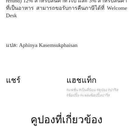
refund) 12% สำหรับสินค้าทั่วไป และ 3% สำหรับสินค้า
ที่เป็นอาหาร สามารถขอรับการคืนภาษีได้ที่ Welcome
Desk
แปล: Aphinya Kasemsukphaisan
แชร์
แฮชแท็ก
#แฟชั่น
#เป็นที่นิยม
#คูปอง
#ปารีส
#ช้อปปิ้ง
#แหล่งช้อปปิ้งปารีส
คูปองที่เกี่ยวข้อง