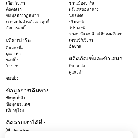
เกี่ยวกับเรา
ชานเมืองปารีส
ติดต่อเรา
ฝรั่งเศสตอนกลาง
ข้อมูลทางกฎหมาย
นอร์มังดี
ความเป็นส่วนตัวและคุกกี้
บริททานี่
จัดการคุกกี้
โปรวองซ์
ทางตะวันตกเฉียงใต้ของฝรั่งเศส
เที่ยวปารีส
เฟรนช์ริเวียร่า
อัลซาส
กินและดื่ม
ดูและทำ
ผลิตภัณฑ์และข้อเสนอ
ชอปปิ้ง
โรงแรม
กินและดื่ม
ดูและทำ
ชอปปิ้ง
ข้อมูลการเดินทาง
ข้อมูลทั่วไป
ข้อมูลประเทศ
เที่ยวยุโรป
ติดตามเราได้ที่ :
Instagram