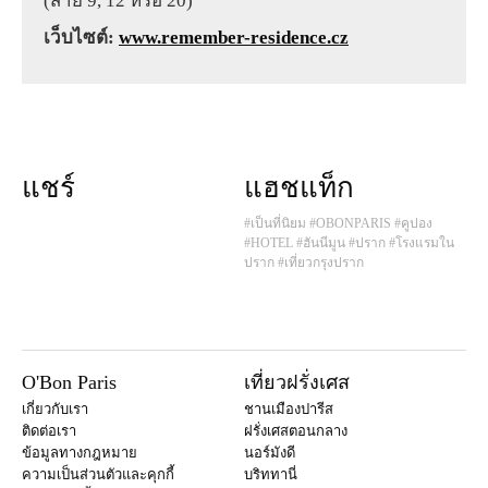
(สาย 9, 12 หรือ 20)
เว็บไซต์:
www.remember-residence.cz
แชร์
แฮชแท็ก
#เป็นที่นิยม
#OBONPARIS
#คูปอง
#HOTEL
#ฮันนีมูน
#ปราก
#โรงแรมใน
ปราก
#เที่ยวกรุงปราก
O'Bon Paris
เที่ยวฝรั่งเศส
เกี่ยวกับเรา
ชานเมืองปารีส
ติดต่อเรา
ฝรั่งเศสตอนกลาง
ข้อมูลทางกฎหมาย
นอร์มังดี
ความเป็นส่วนตัวและคุกกี้
บริททานี่