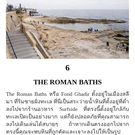
6
THE ROMAN BATHS
The Roman Baths หรือ Fond Ghadir ตั้งอยู่ในเมืองสลี
มา ที่ริมชายฝั่งทะเล ที่นี่เป็นสระว่ายน้ำหินที่ตั้งอยู่ที่ต่ำ
ลงไปจากร้านอาหาร Surfside ที่ตรงนี้ตั้งอยู่ใกล้กับ
ทะเลเปิดเป็นอย่างมาก แต่ก็ยังปลอดภัยที่คุณสามารถ
ลงไปเดินเล่นได้สบายๆ ถ้าหากเดินตรงออกไปจาก
ตรงนี้คุณจะพบหินที่ถูกตัดและเจาะลงไปให้เป็นรูป