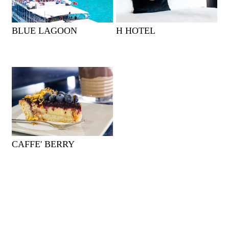
BLUE LAGOON
H HOTEL
CAFFE' BERRY