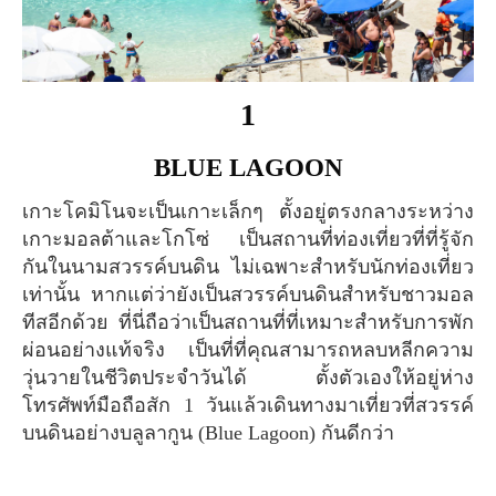
1
BLUE LAGOON
เกาะโคมิโนจะเป็นเกาะเล็กๆ ตั้งอยู่ตรงกลางระหว่าง
เกาะมอลต้าและโกโซ่ เป็นสถานที่ท่องเที่ยวที่ที่รู้จัก
กันในนามสวรรค์บนดิน ไม่เฉพาะสำหรับนักท่องเที่ยว
เท่านั้น หากแต่ว่ายังเป็นสวรรค์บนดินสำหรับชาวมอล
ทีสอีกด้วย ที่นี่ถือว่าเป็นสถานที่ที่เหมาะสำหรับการพัก
ผ่อนอย่างแท้จริง เป็นที่ที่คุณสามารถหลบหลีกความ
วุ่นวายในชีวิตประจำวันได้ ตั้งตัวเองให้อยู่ห่าง
โทรศัพท์มือถือสัก 1 วันแล้วเดินทางมาเที่ยวที่สวรรค์
บนดินอย่างบลูลากูน (Blue Lagoon) กันดีกว่า