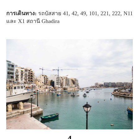
การเดินทาง:
รถบัสสาย 41, 42, 49, 101, 221, 222, N11
และ X1 สถานี Ghadira
4