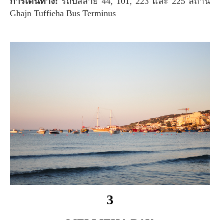
การเดินทาง:
รถบัสสาย 44, 101, 223 และ 225 สถานี
Ghajn Tuffieha Bus Terminus
3