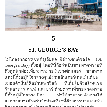
5
ST. GEORGE'S BAY
ไม่ไกลจากอ่าวเซนต์จูเลียนจะมีอ่าวเซนต์จอร์จ (St.
George's Bay) ตั้งอยู่ โดยที่นี่ถือว่าเป็นชายหาดทรายที่
ดึงดูดนักท่องเที่ยวมากมายในช่วงซัมเมอร์ ชายหาด
แห่งนี้ตั้งอยู่ที่ใจกลางศูนย์รวมเอ็นเตอร์เทนเม้นต์ขอ
งมอลต้านั่นก็คือย่านเพซวิลล์ ที่เต็มไปด้วยโรงแรม
ร้านอาหาร คาเฟ่ และบาร์ ด้วยความที่ชายหาดทราย
นี้ตั้งอยู่ที่ใจกลางเมือง ทำให้สามารถเดินทางได้
สะดวกสบายสำหรับนักท่องเที่ยวที่ต้องการมานอนเล่น