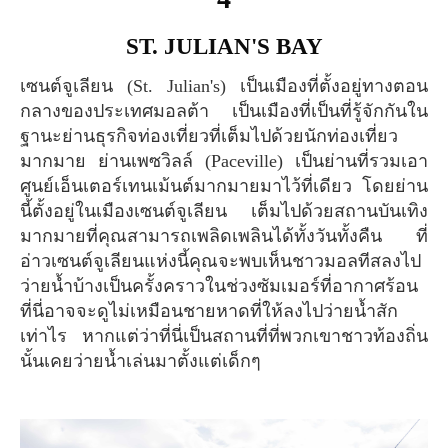
ST. JULIAN'S BAY
เซนต์จูเลียน (St. Julian's) เป็นเมืองที่ตั้งอยู่ทางตอน
กลางของประเทศมอลต้า เป็นเมืองที่เป็นที่รู้จักกันใน
ฐานะย่านธุรกิจท่องเที่ยวที่เต็มไปด้วยนักท่องเที่ยว
มากมาย ย่านเพซวิลล์ (Paceville) เป็นย่านที่รวมเอา
ศูนย์เอ็นเตอร์เทนเม้นต์มากมายมาไว้ที่เดียว โดยย่าน
นี้ตั้งอยู่ในเมืองเซนต์จูเลียน เต็มไปด้วยสถานบันเทิง
มากมายที่คุณสามารถเพลิดเพลินได้ทั้งวันทั้งคืน ที่
อ่าวเซนต์จูเลียนแห่งนี้คุณจะพบเห็นชาวมอลทีสลงไป
ว่ายน้ำบ้างเป็นครั้งคราวในช่วงซัมเมอร์ที่อากาศร้อน
ที่นี่อาจจะดูไม่เหมือนชายหาดที่ให้ลงไปว่ายน้ำสัก
เท่าไร หากแต่ว่าที่นี่เป็นสถานที่ที่พวกเขาชาวท้องถิ่น
นั้นเคยว่ายน้ำเล่นมาตั้งแต่เด็กๆ