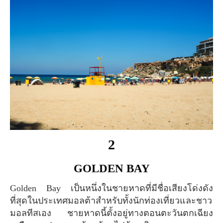
2
GOLDEN BAY
Golden Bay เป็นหนึ่งในชายหาดที่มีชื่อเสียงโด่งดัง
ที่สุดในประเทศมอลต้าสำหรับทั้งนักท่องเที่ยวและชาว
มอลทีสเอง ชายหาดนี้ตั้งอยู่ทางตอนตะวันตกเฉียง