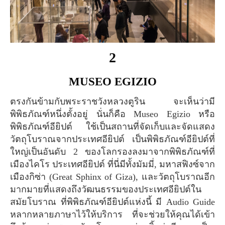
2
MUSEO EGIZIO
ตรงกันข้ามกับพระราชวังหลวงตูริน จะเห็นว่ามี
พิพิธภัณฑ์หนึ่งตั้งอยู่ นั่นก็คือ Museo Egizio หรือ
พิพิธภัณฑ์อียิปต์ ใช้เป็นสถานที่จัดเก็บและจัดแสดง
วัตถุโบราณจากประเทศอียิปต์ เป็นพิพิธภัณฑ์อียิปต์ที่
ใหญ่เป็นอันดับ 2 ของโลกรองลงมาจากพิพิธภัณฑ์ที่
เมืองไคโร ประเทศอียิปต์ ที่นี่มีทั้งมัมมี่, มหาสฟิงซ์จาก
เมืองกิซ่า (Great Sphinx of Giza), และวัตถุโบราณอีก
มากมายที่แสดงถึงวัฒนธรรมของประเทศอียิปต์ใน
สมัยโบราณ ที่พิพิธภัณฑ์อียิปต์แห่งนี้ มี Audio Guide
หลากหลายภาษาไว้ให้บริการ ที่จะช่วยให้คุณได้เข้า