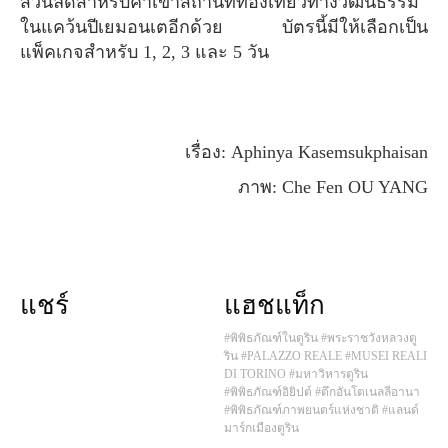
ส่วนลดสำหรับค่าเข้าสถานที่ท่องเที่ยวทางวัฒนธรรม
ในแคว้นปีเยมอนเตอีกด้วย บัตรนี้มีให้เลือกเป็น
แพ็คเกจสำหรับ 1, 2, 3 และ 5 วัน
เรื่อง: Aphinya Kasemsukphaisan
ภาพ: Che Fen OU YANG
แชร์
แฮชแท็ก
#พิพิธภัณฑ์ในตูริน
#พระราชวังหลวงตู
ริน
#PALAZZO REALE
#MUSEI REALI
DI TORINO
#มหาวิหารตูริน
#พิพิธภัณฑ์อิยิปต์
#ตึกอันโตเนลลีอานา
#พิพิธภัณฑ์ภาพยนตร์แห่งชาติ
#แลนด์
มาร์กเมืองตูริน