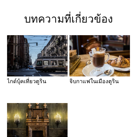
บทความที่เกี่ยวข้อง
ไกด์บุ้คเที่ยวตูริน
จิบกาแฟในเมืองตูริน