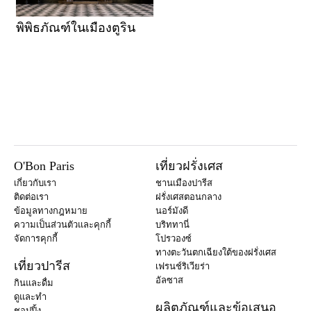
พิพิธภัณฑ์ในเมืองตูริน
O'Bon Paris
เที่ยวฝรั่งเศส
เกี่ยวกับเรา
ชานเมืองปารีส
ติดต่อเรา
ฝรั่งเศสตอนกลาง
ข้อมูลทางกฎหมาย
นอร์มังดี
ความเป็นส่วนตัวและคุกกี้
บริททานี่
จัดการคุกกี้
โปรวองซ์
ทางตะวันตกเฉียงใต้ของฝรั่งเศส
เที่ยวปารีส
เฟรนช์ริเวียร่า
อัลซาส
กินและดื่ม
ดูและทำ
ผลิตภัณฑ์และข้อเสนอ
ชอปปิ้ง