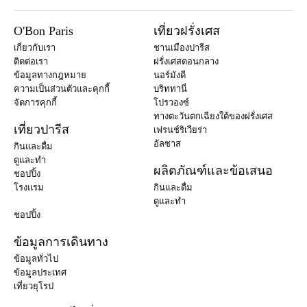
O'Bon Paris
เที่ยวฝรั่งเศส
เกี่ยวกับเรา
ชานเมืองปารีส
ติดต่อเรา
ฝรั่งเศสตอนกลาง
ข้อมูลทางกฎหมาย
นอร์มังดี
ความเป็นส่วนตัวและคุกกี้
บริททานี่
จัดการคุกกี้
โปรวองซ์
ทางตะวันตกเฉียงใต้ของฝรั่งเศส
เที่ยวปารีส
เฟรนช์ริเวียร่า
อัลซาส
กินและดื่ม
ดูและทำ
ผลิตภัณฑ์และข้อเสนอ
ชอปปิ้ง
โรงแรม
กินและดื่ม
ดูและทำ
ชอปปิ้ง
ข้อมูลการเดินทาง
ข้อมูลทั่วไป
ข้อมูลประเทศ
เที่ยวยุโรป