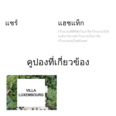
แชร์
แฮชแท็ก
#โรงแรมที่ดีที่สุดในปารีส
#โรงแรมใกล้
มงต์ปาร์นาสส์
#โรงแรมในปารีส
#โรงแรมหรูในฝรั่งเศส
คูปองที่เกี่ยวข้อง