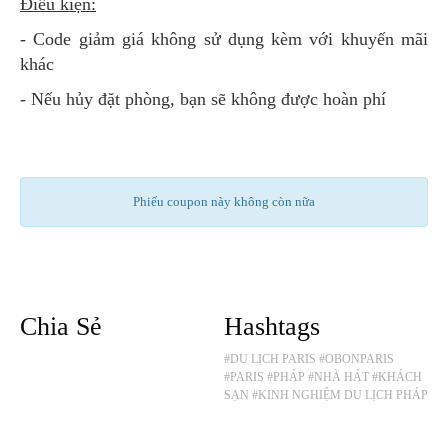
Điều kiện:
- Code giảm giá không sử dụng kèm với khuyến mãi
khác
- Nếu hủy đặt phòng, bạn sẽ không được hoàn phí
Phiếu coupon này không còn nữa
Chia Sẻ
Hashtags
#DU LỊCH PARIS
#OBONPARIS
#PARIS
#PHÁP
#NHÀ HÁT
#KHÁCH
SẠN
#KINH NGHIỆM DU LỊCH PHÁP