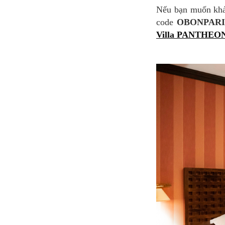
Nếu bạn muốn khám phá Paris dễ dàng, Villa PANTHEON sẽ làm bạn hài lòng. Đừng quên nhập
code
OBONPARI
Villa PANTHEO