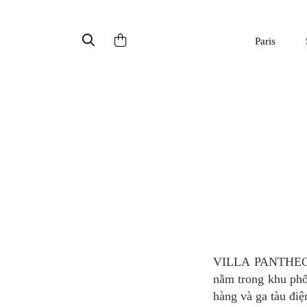
Paris
VILLA PANTHEON là khách sạn bốn sao chỉ cách vài bước chân từ Pantheon và Notre Dame,
nằm trong khu phố 
hàng và ga tàu đi