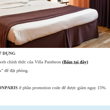
Ử DỤNG
g web chính thức của Villa Pantheon
(Bấm tại đây)
w" để đặt phòng.
ONPARIS
ở phần promotion code để được giảm ngay 15%.