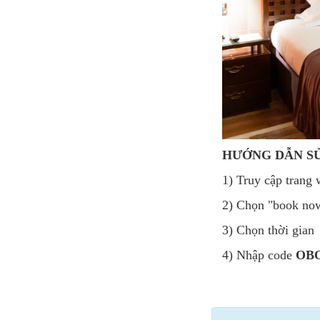
HƯỚNG DẪN S
1) Truy cập tran
2) Chọn "book no
3) Chọn thời gian
4) Nhập code
OB