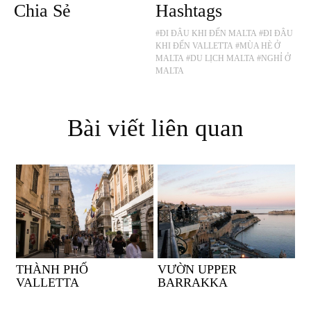
Chia Sẻ
Hashtags
#ĐI ĐÂU KHI ĐẾN MALTA
#ĐI ĐÂU
KHI ĐẾN VALLETTA
#MÙA HÈ Ở
MALTA
#DU LỊCH MALTA
#NGHỈ Ở
MALTA
Bài viết liên quan
THÀNH PHỐ
VƯỜN UPPER
VALLETTA
BARRAKKA