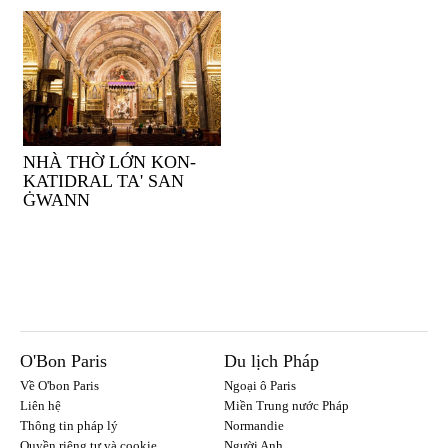
NHÀ THỜ LỚN KON-
KATIDRAL TA' SAN
ĠWANN
O'Bon Paris
Du lịch Pháp
Về O'bon Paris
Ngoại ô Paris
Liên hệ
Miền Trung nước Pháp
Thông tin pháp lý
Normandie
Quyền riêng tư và cookie
Người Anh