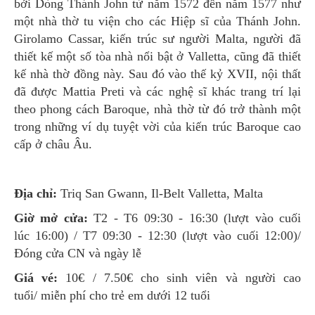
bởi Dòng Thánh John từ năm 1572 đến năm 1577 như
một nhà thờ tu viện cho các Hiệp sĩ của Thánh John.
Girolamo Cassar, kiến trúc sư người Malta, người đã
thiết kế một số tòa nhà nổi bật ở Valletta, cũng đã thiết
kế nhà thờ đồng này. Sau đó vào thế kỷ XVII, nội thất
đã được Mattia Preti và các nghệ sĩ khác trang trí lại
theo phong cách Baroque, nhà thờ từ đó trở thành một
trong những ví dụ tuyệt vời của kiến trúc Baroque cao
cấp ở châu Âu.
Địa chỉ:
Triq San Gwann, Il-Belt Valletta, Malta
Giờ mở cửa:
T2 - T6 09:30 - 16:30 (lượt vào cuối
lúc 16:00) / T7 09:30 - 12:30 (lượt vào cuối 12:00)/
Đóng cửa CN và ngày lễ
Giá vé:
10€ / 7.50€ cho sinh viên và người cao
tuổi/ miễn phí cho trẻ em dưới 12 tuổi