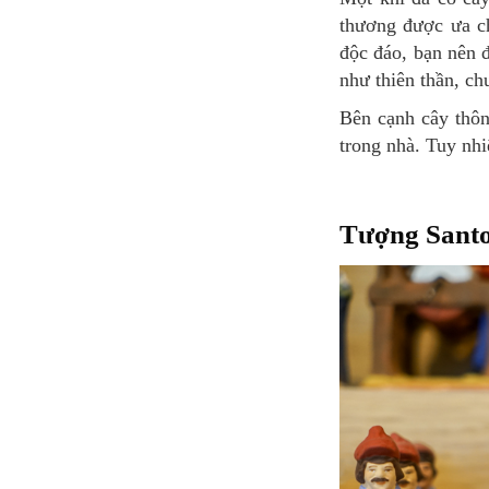
thương được ưa ch
độc đáo, bạn nên đ
như thiên thần, ch
Bên cạnh cây thông Noel, người Pháp đôi khi trang trí cây holly với những quả đỏ trên bàn hoặc
trong nhà. Tuy nhi
Tượng Sant