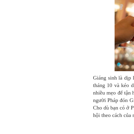
Giáng sinh là dịp lễ quan trọng nhất ở Pháp. Các thành phố sẽ tràn ngập không khí lễ hội từ giữa
tháng 10 và kéo d
nhiều mẹo để tận h
người Pháp đón Gi
Cho dù bạn có ở Ph
hội theo cách của