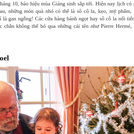
háng 10, báo hiệu mùa Giáng sinh sắp tới. Hiện nay lịch có
au, những món quà nhỏ có thể là sô cô la, kẹo, mỹ phẩm, t
í là gan ngỗng! Các cửa hàng bánh ngọt hay sô cô la nổi tiế
 chắn không thể bỏ qua những cái tên như Pierre Hermé, L
oel