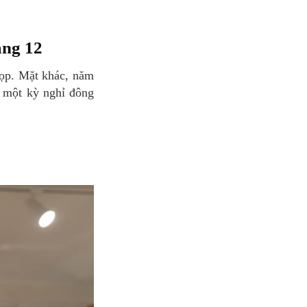
áng 12
ó một kỳ nghỉ đông