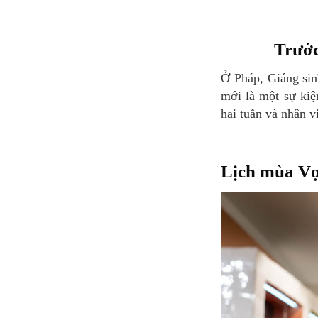
Trướ
Ở Pháp, Giáng sinh theo truyền thống là một dịp đặc biệt mà các gia đình tụ họp. Mặt khác, năm
mới là một sự kiệ
hai tuần và nhân v
Lịch mùa Vọ