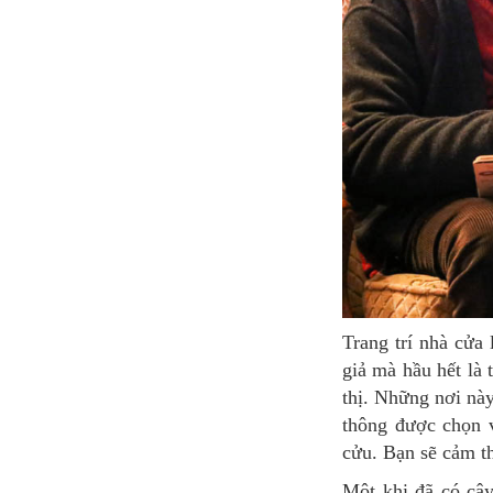
Trang trí nhà cửa là điều cần thiết trong dịp lễ giáng sinh. Ở Pháp, cây thông Noel không phải là
giả mà hầu hết là
thị. Những nơi này
thông được chọn v
cửu. Bạn sẽ cảm t
Một khi đã có cây thông, công đoạn tiếp theo sẽ là trang trí. Ở Pháp, đồ trang trí cổ điển và dễ