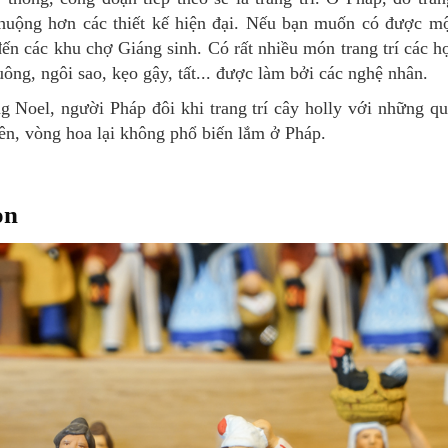
uộng hơn các thiết kế hiện đại. Nếu bạn muốn có được mộ
ến các khu chợ Giáng sinh. Có rất nhiều món trang trí các họ
uông, ngôi sao, kẹo gậy, tất... được làm bởi các nghệ nhân.
ên, vòng hoa lại không phổ biến lắm ở Pháp.
on