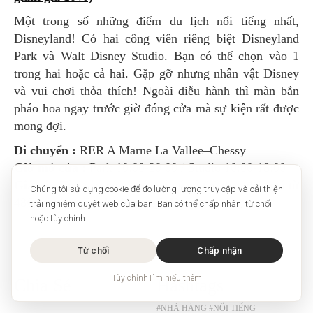
Một trong số những điểm du lịch nổi tiếng nhất,
Disneyland! Có hai công viên riêng biệt Disneyland
Park và Walt Disney Studio. Bạn có thể chọn vào 1
trong hai hoặc cả hai. Gặp gỡ nhưng nhân vật Disney
và vui chơi thỏa thích! Ngoài diễu hành thì màn bắn
pháo hoa ngay trước giờ đóng cửa mà sự kiện rất được
mong đợi.
Di chuyển :
RER A Marne La Vallee–Chessy
Giờ mở cửa :
Park 10:00-20:00 / Studio 10:00-18:00
Giá vé :
Tùy vào ngày mà giá vé có thể thay đổi, giá từ
Chúng tôi sử dụng cookie để đo lường lượng truy cập và cải thiện
48€, các bạn check giá vé
tại đây
trải nghiệm duyệt web của bạn. Bạn có thể chấp nhận, từ chối
hoặc tùy chỉnh.
Từ chối
Chấp nhận
Tùy chỉnh
Tìm hiểu thêm
Chia Sẻ
Hashtags
#NHÀ HÀNG
#NỔI TIẾNG