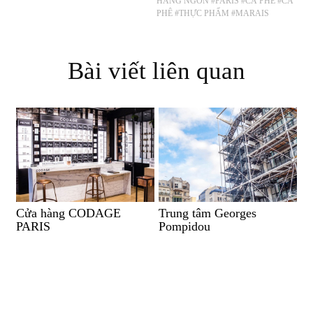
HÀNG NGON
#PARIS
#CÀ PHÊ
#CÀ
PHÊ
#THỰC PHẨM
#MARAIS
Bài viết liên quan
Cửa hàng CODAGE
Trung tâm Georges
PARIS
Pompidou