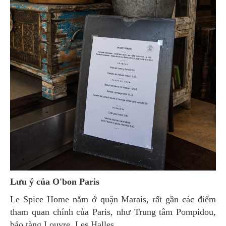
Lưu ý của O'bon Paris
Le Spice Home nằm ở quận Marais, rất gần các điểm
tham quan chính của Paris, như Trung tâm Pompidou,
bảo tàng Louvre, Les Halles.