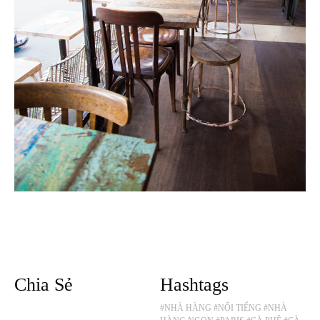
Chia Sẻ
Hashtags
#NHÀ HÀNG
#NỔI TIẾNG
#NHÀ