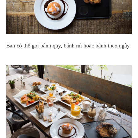
Bạn có thể gọi bánh quy, bánh mì hoặc bánh theo ngày.