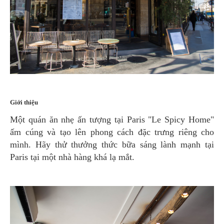
Giới thiệu
Một quán ăn nhẹ ấn tượng tại Paris "Le Spicy Home"
ấm cúng và tạo lên phong cách đặc trưng riêng cho
mình. Hãy thử thưởng thức bữa sáng lành mạnh tại
Paris tại một nhà hàng khá lạ mắt.