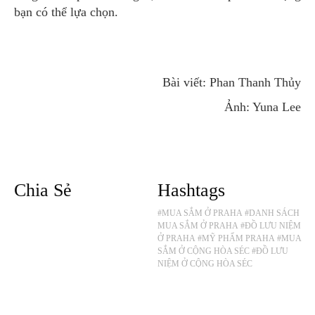
bạn có thể lựa chọn.
Bài viết: Phan Thanh Thủy
Ảnh: Yuna Lee
Chia Sẻ
Hashtags
#MUA SẮM Ở PRAHA
#DANH SÁCH
MUA SẮM Ở PRAHA
#ĐỒ LƯU NIỆM
Ở PRAHA
#MỸ PHẨM PRAHA
#MUA
SẮM Ở CỘNG HÒA SÉC
#ĐỒ LƯU
NIỆM Ở CỘNG HÒA SÉC