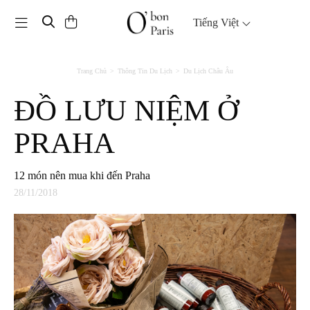
Toggle navigation
Tiếng Việt
Trang Chủ
Thông Tin Du Lịch
Du Lịch Châu Âu
ĐỒ LƯU NIỆM Ở
PRAHA
12 món nên mua khi đến Praha
28/11/2018