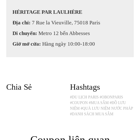
HÉRITAGE PAR LAULHÈRE
Địa chỉ:
7 Rue la Vieuville, 75018 Paris
Di chuyển:
Metro 12 bến Abbesses
Giờ mở cửa:
Hàng ngày 10:00-18:00
Chia Sẻ
Hashtags
#DU LỊCH PARIS
#OBONPARIS
#COUPON
#MUA SẮM
#ĐỒ LƯU
NIỆM
#QUÀ LƯU NIỆM NƯỚC PHÁP
#DANH SÁCH MUA SẮM
Coupon liên quan