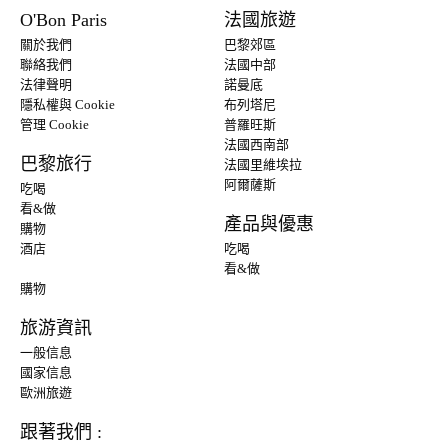
O'Bon Paris
法國旅遊
關於我們
巴黎郊區
聯絡我們
法國中部
法律聲明
諾曼底
隱私權與 Cookie
布列塔尼
管理 Cookie
普羅旺斯
法國西南部
巴黎旅行
法國里維埃拉
阿爾薩斯
吃喝
看&做
產品與優惠
購物
酒店
吃喝
看&做
購物
旅游資訊
一般信息
國家信息
歐洲旅遊
跟著我們 :