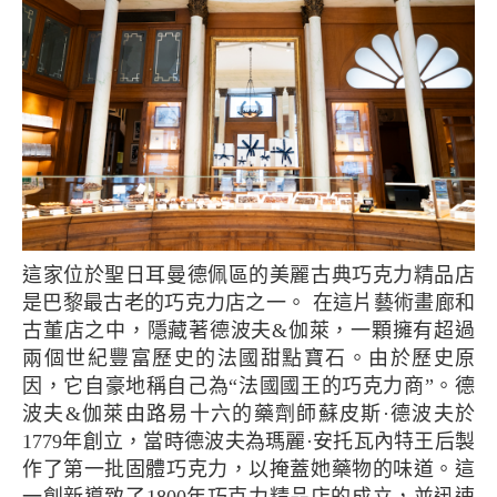
這家位於聖日耳曼德佩區的美麗古典巧克力精品店
是巴黎最古老的巧克力店之一。 在這片藝術畫廊和
古董店之中，隱藏著德波夫&伽萊，一顆擁有超過
兩個世紀豐富歷史的法國甜點寶石。由於歷史原
因，它自豪地稱自己為“法國國王的巧克力商”。德
波夫&伽萊由路易十六的藥劑師蘇皮斯·德波夫於
1779年創立，當時德波夫為瑪麗·安托瓦內特王后製
作了第一批固體巧克力，以掩蓋她藥物的味道。這
一創新導致了1800年巧克力精品店的成立，並迅速